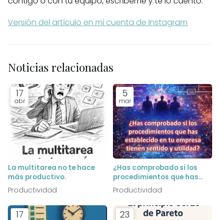
contigo o con tu equipo, escríbeme y te lo cuento.
Versión del artículo en mi cuenta de Instagram
Noticias relacionadas
17
5
abr
mar
La multitarea no te hace
¿Has comprobado si los
más productivo.
procedimientos que has
establecido en tu empresa
Productividad
Productividad
tienen sentido y son útiles?
17
23