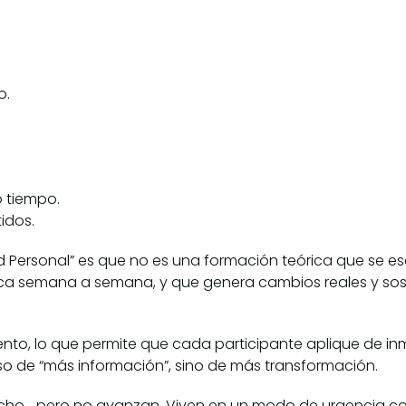
o.
 tiempo.
idos.
ad Personal” es que no es una formación teórica que se e
tica semana a semana, y que genera cambios reales y sos
iento, lo que permite que cada participante aplique de i
rso de “más información”, sino de más transformación.
cho… pero no avanzan. Viven en un modo de urgencia co