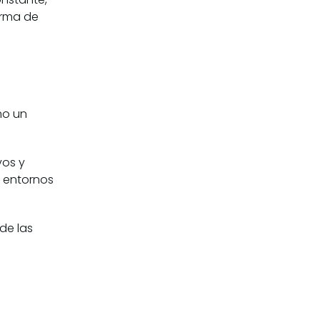
orma de
mo un
vos y
n entornos
de las