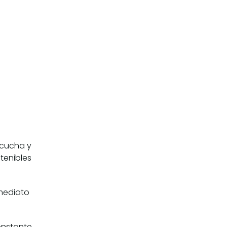
scucha y
tenibles
nmediato
nstante,