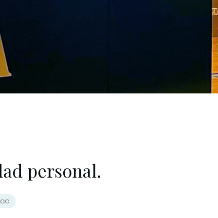
dad personal.
dad