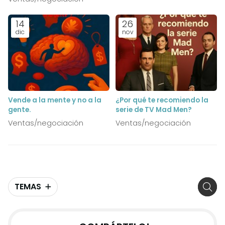
definidos.
14
26
dic
nov
Vende a la mente y no a la
¿Por qué te recomiendo la
gente.
serie de TV Mad Men?
Ventas/negociación
Ventas/negociación
TEMAS