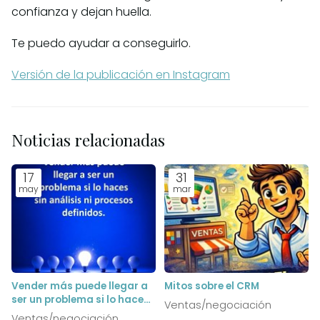
confianza y dejan huella.
Te puedo ayudar a conseguirlo.
Versión de la publicación en Instagram
Noticias relacionadas
17
31
may
mar
Vender más puede llegar a
Mitos sobre el CRM
ser un problema si lo haces
Ventas/negociación
sin análisis ni procesos
Ventas/negociación